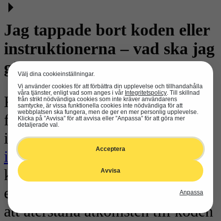
Jag tappade bort koden eller
instruktionerna – vad ska jag
göra?
Välj dina cookieinställningar.
Vi använder cookies för att förbättra din upplevelse och tillhandahålla
våra tjänster, enligt vad som anges i vår
Integritetspolicy
. Till skillnad
Kontakta supporten: adressen
från strikt nödvändiga cookies som inte kräver användarens
samtycke, är vissa funktionella cookies inte nödvändiga för att
webbplatsen ska fungera, men de ger en mer personlig upplevelse.
finns på kartongen, i
Klicka på ”Avvisa” för att avvisa eller ”Anpassa” för att göra mer
detaljerade val.
instruktionerna, eller skriv till
Acceptera
info@mozabrick.com
. Beskriv
kort vad som hände och bifoga
Avvisa
ett foto på satsen. Vi hjälper till
Anpassa
att återställa åtkomsten till koden